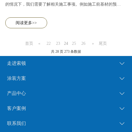
的情况下，我们需要了解相关施工事项。例如施工前基材的预处
理、温度湿度对施工的影响，喷涂操作过程中如何确保施工完整
性等等。本篇内容主要针对以上内容答疑解惑。
阅读更多>>
首页
«
22
23
24
25
26
»
尾页
共 28 页 273 条数据
走进索顿
涂装方案
产品中心
客户案例
联系我们