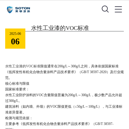
水性工业漆的VOC标准
2025-06
06
水性工业漆的VOC标准
限值通常在
200g/L
～
300g/L
之间
，具体依据国家标准
《低挥发性有机化合物含量涂料产品技术要求》（
GB/T 38597-2020
）及行业规
范。
核心标准与限值
国家标准要求
：
水性工业防护涂料的
VOC
含量限值普遍为
200g/L
～
300g/L
，极少数产品允许超
过
300g/L
。
建筑涂料（如内墙、外墙）的
VOC
限值更低（
≤50g/L
～
100g/L
），与工业漆标
准差异显著。
检测与规范依据
：
主要参考《低挥发性有机化合物含量涂料产品技术要求》（
GB/T 38597-