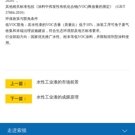
2020
）。
其他相关标准包括《涂料中挥发性有机化合物
(VOC)
释放量的测定》（
GB/T
37884-2019
）
环保政策与豁免条件
低
VOC
豁免
：若水性漆的
VOC
含量（质量比）低于
10%
，涂装工序可免于废气
收集和末端治理设施建设，符合生态环境部及地方标准要求。
行业鼓励方向
：国家优先推广水性、粉末等低
VOC
涂料，并限制溶剂型涂料使
用。
水性工业漆的市场前景
上一篇：
水性工业漆的成膜原理
下一篇：
走进索顿